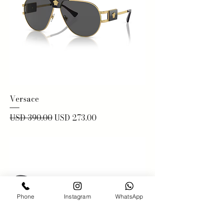
Versace
Precio
Precio de oferta
USD 390.00
USD 273.00
Phone
Instagram
WhatsApp