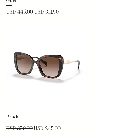
Gucci
Precio
Precio de oferta
USD 445.00
USD 311.50
Prada
Precio
Precio de oferta
USD 350.00
USD 245.00