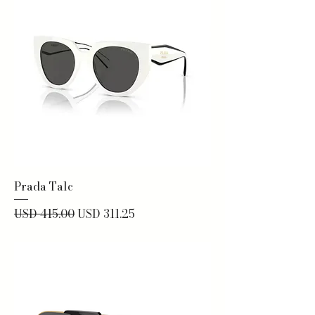
Prada Talc
Precio
Precio de oferta
USD 415.00
USD 311.25