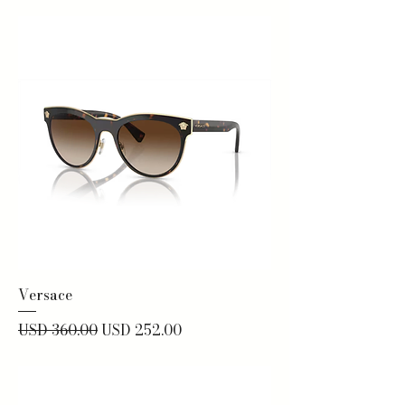
Versace
Precio
Precio de oferta
USD 360.00
USD 252.00