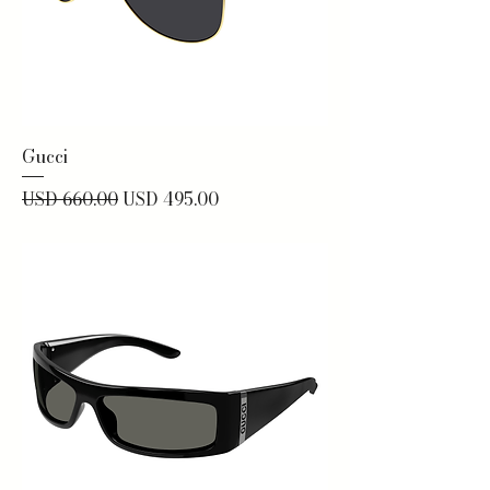
Gucci
Precio
Precio de oferta
USD 660.00
USD 495.00