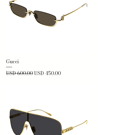
Gucci
Precio
Precio de oferta
USD 600.00
USD 450.00