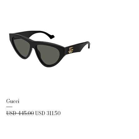
Gucci
Precio
Precio de oferta
USD 445.00
USD 311.50