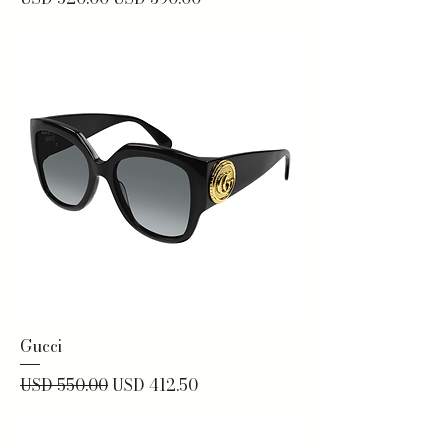
Gucci
Precio
Precio de oferta
USD 550.00
USD 412.50