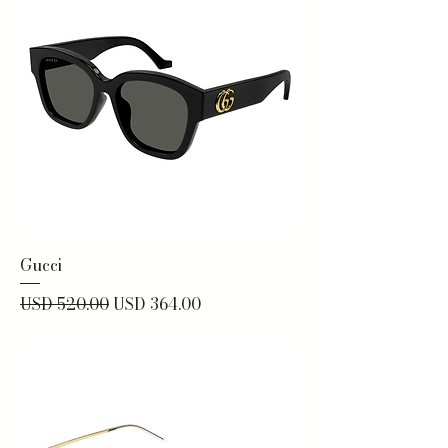
Gucci
Precio
Precio de oferta
USD 520.00
USD 364.00