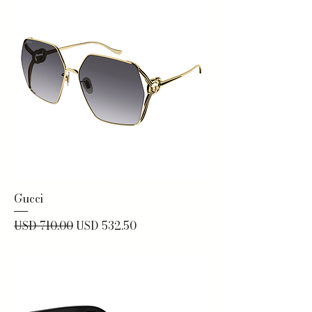
Gucci
Precio
Precio de oferta
USD 710.00
USD 532.50