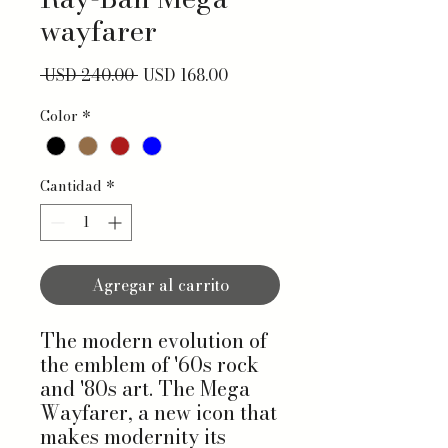
wayfarer
Precio
Precio de oferta
 USD 240.00 
USD 168.00
Color
*
Cantidad
*
Agregar al carrito
The modern evolution of
the emblem of '60s rock
and '80s art. The Mega
Wayfarer, a new icon that
makes modernity its